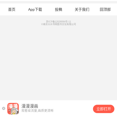
首页
App下载
投稿
关于我们
回顶部
苏ICP备12028084号-11
©南京大众书网图书文化有限公司
漫漫漫画
立即打开
观看省流量,画质更清晰