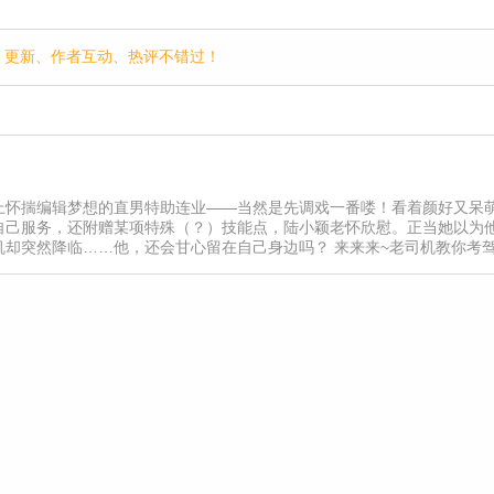
p，更新、作者互动、热评不错过！
上怀揣编辑梦想的直男特助连业——当然是先调戏一番喽！看着颜好又呆
自己服务，还附赠某项特殊（？）技能点，陆小颖老怀欣慰。正当她以为
机却突然降临……他，还会甘心留在自己身边吗？ 来来来~老司机教你考
的故事即将发车哦！由本作品改编的短剧《跨次元恋爱》12月31日在快手
更新【漫漫独家，每周一更新，责编：吖西】