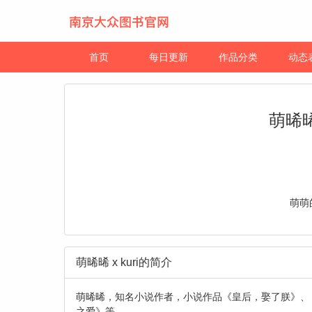
首页
每日更新
作品分类
动态
萌晞晞
萌萌
萌晞晞 x kuri的简介
萌晞晞，知名小说作者，小说作品《皇后，娶了朕》、《
之爱》等。