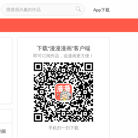
App下载
下载“漫漫漫画”客户端
即可订阅作品，追漫画更方便！
手机扫一扫下载
灼眼