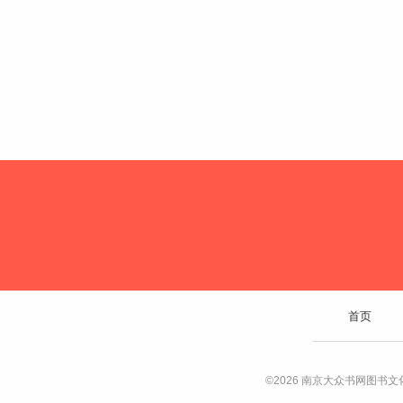
首页
©2026 南京大众书网图