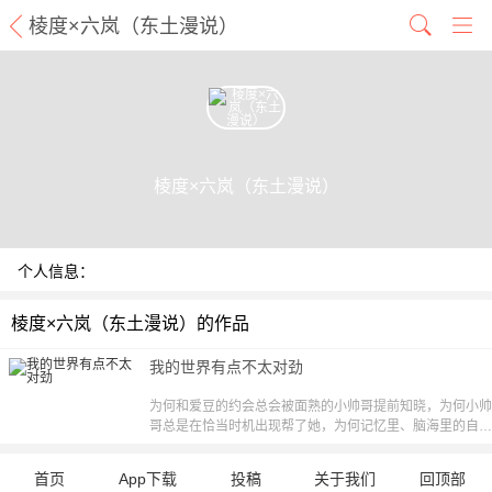
棱度×六岚（东土漫说）
棱度×六岚（东土漫说）
个人信息：
棱度×六岚（东土漫说）的作品
我的世界有点不太对劲
为何和爱豆的约会总会被面熟的小帅哥提前知晓，为何小帅
哥总是在恰当时机出现帮了她，为何记忆里、脑海里的自己
不是带着幸福的微笑而是凄惨的痛哭？苏小沫意识到，自己
的世界可能有点不太对劲？！【漫漫独家，每周二更新，责
首页
App下载
投稿
关于我们
回顶部
编：吖西】