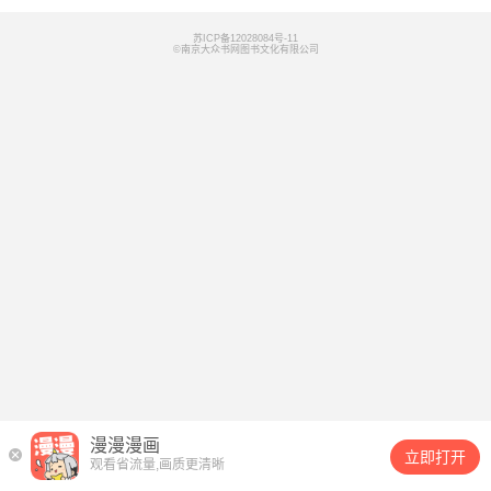
苏ICP备12028084号-11
©南京大众书网图书文化有限公司
漫漫漫画
立即打开
观看省流量,画质更清晰