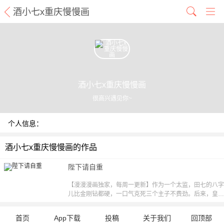
酒小七x重庆慢慢画
酒小七x重庆慢慢画
很高兴遇见你~
个人信息：
酒小七x重庆慢慢画的作品
陛下请自重
【漫漫漫画独家，每周一更新】作为一个太监，田七的八字
儿比金刚钻都硬，一口气克死三个主子不费劲。后来，皇上
不怕死地钦点了这个太监来乾清宫伺候……【责编：木易】
首页
App下载
投稿
关于我们
回顶部