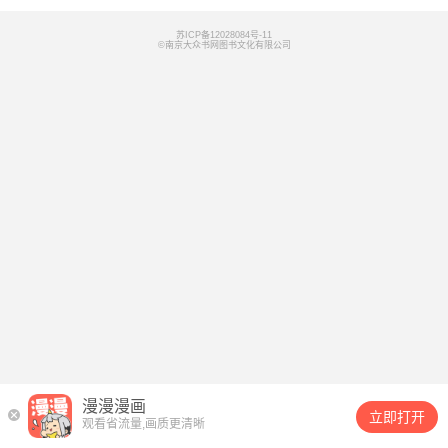
苏ICP备12028084号-11
©南京大众书网图书文化有限公司
漫漫漫画
立即打开
观看省流量,画质更清晰