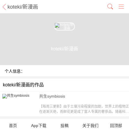
koteki/新漫画
koteki/新漫画
个人信息：
koteki/新漫画的作品
共生symbiosis
【每周三更新】由于土壤污染程度的加剧，世界上的植物正
在逐渐灭绝，而鲜花更是成了富人专属的奢侈品。随着科学
研究的深入，甚至有学者提出了将鲜花移植于人体的“人花
共生”设想。新人警察卡尔与久别的好友——植物学者艾伦
首页
App下载
投稿
关于我们
回顶部
意外重逢，并因此卷入了一场关于鲜花的犯罪事件之中。