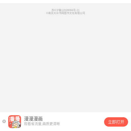
“卡尔，我做了不可原谅的错事。你能不能逮捕我？”——艾
伦突如其来的自白到底是什么意思？事件将给二人带来什么
苏ICP备12028084号-11
©南京大众书网图书文化有限公司
影响？一个关于“爱”与“共生”的故事，即将拉开序幕……
漫漫漫画
立即打开
观看省流量,画质更清晰