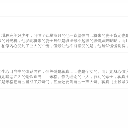
，堪称完美好少年，习惯了众星捧月的他一直坚信自己将来的妻子肯定也
爷的时光机，他发现将来的妻子居然是班里最不起眼的眼镜妹陆呦呦，而
？柏修内心受到了巨大的冲击，但最让他不能接受的是，他居然慢慢觉得
有那么一点可爱！？【责编：汪仔】
女生心目当中的体贴男神，但关键是蒋真……也是个女的。而让她身心俱
有她暗恋许久的钢铁直男——宋格。作为理论的巨人，行动的矮子，蒋真
却是宋格把自己当成了好哥们，甚至还要叫自己一声大哥。蒋真（土拨鼠
要当你大哥！