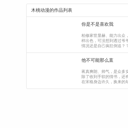
木桃动漫的作品列表
你是不是喜欢我
柏修家世显赫、能力出众
样出色，可没想到透过爷
情况还是自己疯狂倒追？
在不起眼的陆呦呦，好像
他不可能那么直
蒋真爽朗、帅气，是众多
除了收到手软的情书，还
在宋格身边许久，换来的
叫）：什么大哥！我才不