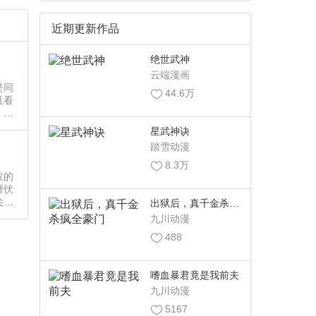
近期更新作品
绝世武神
云端漫画
是同
44.6万
且看
，现
星武神诀
踏雪动漫
8.3万
疲的
潜伏
尖
出狱后，真千金杀疯
全豪门
九川动漫
488
嗜血暴君竟是我前夫
九川动漫
5167