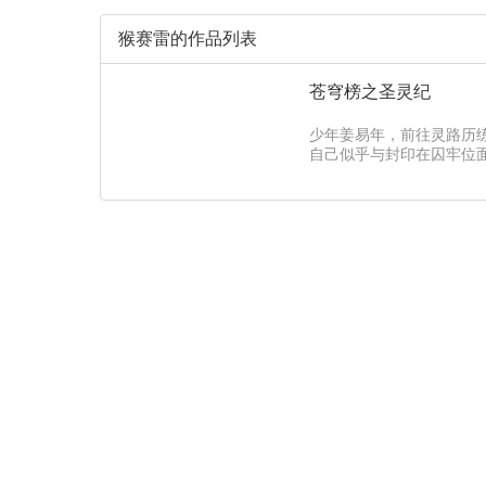
猴赛雷的作品列表
苍穹榜之圣灵纪
少年姜易年，前往灵路历
自己似乎与封印在囚牢位面