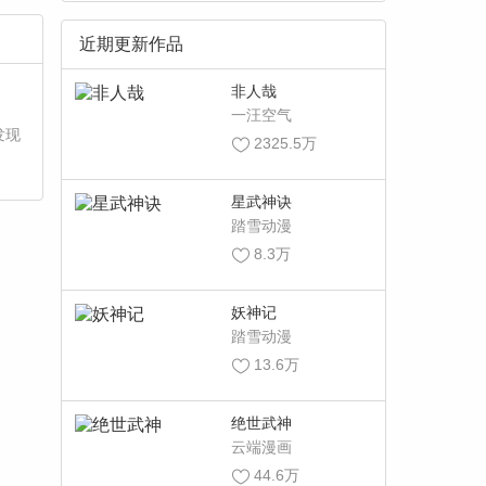
近期更新作品
非人哉
一汪空气
发现
2325.5万
星武神诀
踏雪动漫
8.3万
妖神记
踏雪动漫
13.6万
绝世武神
云端漫画
44.6万