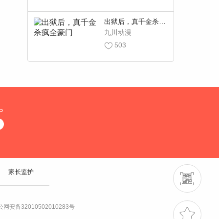
出狱后，真千金杀疯
全豪门
九川动漫
503
P
家长监护
网安备32010502010283号