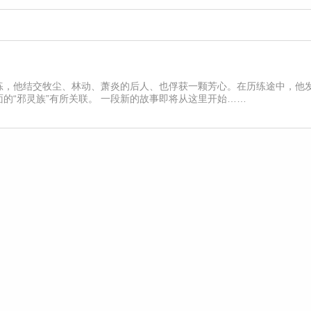
练，他结交牧尘、林动、萧炎的后人、也俘获一颗芳心。在历练途中，他
的“邪灵族”有所关联。 一段新的故事即将从这里开始……