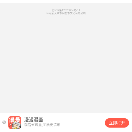
苏ICP备12028084号-11
©南京大众书网图书文化有限公司
漫漫漫画
立即打开
观看省流量,画质更清晰