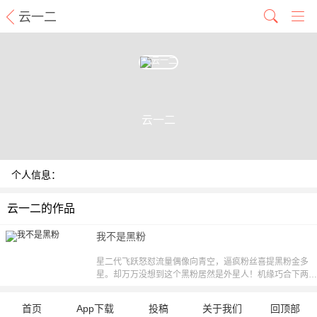
云一二
云一二
个人信息：
云一二的作品
我不是黑粉
星二代飞跃怒怼流量偶像向青空，逼疯粉丝喜提黑粉金多
星。却万万没想到这个黑粉居然是外星人！机缘巧合下两人
还互换了身体。为了爱豆黑粉金多星扬言要用飞跃的身体亲
手毁了她的前途。飞跃到底能否夺回自己的身体呢？【责
首页
App下载
投稿
关于我们
回顶部
编：CC】