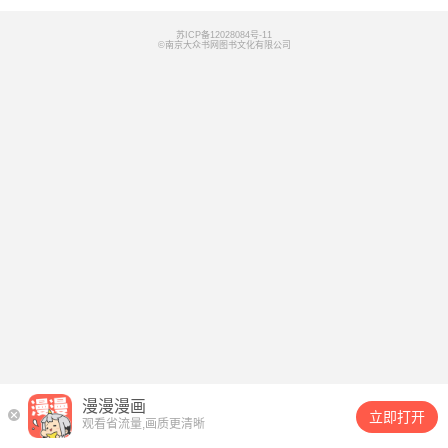
苏ICP备12028084号-11
©南京大众书网图书文化有限公司
漫漫漫画
立即打开
观看省流量,画质更清晰