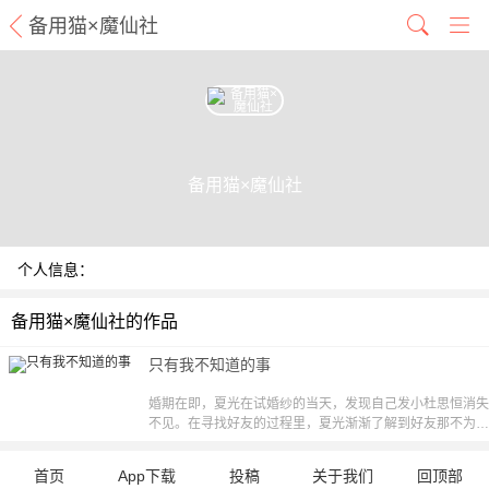
备用猫×魔仙社
备用猫×魔仙社
个人信息：
备用猫×魔仙社的作品
只有我不知道的事
婚期在即，夏光在试婚纱的当天，发现自己发小杜思恒消失
不见。在寻找好友的过程里，夏光渐渐了解到好友那不为自
己所知的另一面，也渐渐发现了原来好友一直都藏着一个所
有人都明了唯独自己却不知道的“秘密”……【责编：CC】
首页
App下载
投稿
关于我们
回顶部