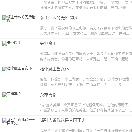
一个其貌不扬但却实力非凡的武器店老板，一个乖巧可爱但
身份不明的魔族少女，在这个风云变幻的异世界中，他们又
扮演着怎样的角色呢？
领主什么的无所谓啦
震惊！史上最摸鱼的领主利德，竟为了招募部下做出如此伤
天害理之事！ 无口金发女骑士、魔族混血魔法师、性别不
明的内政幕僚……他统统来者不拒
失业魔王
他是因为被弹劾而失业的魔界之王，她是因为征伐失败下岗
的人界勇者，命运的纽带将二人绑定在一起，开始一起踏上
充满未知的冒险与还债之旅。/改编自同名轻小说《失业魔
捡个魔王当女仆
王》
假如，你捡到一个巨乳女仆，你会怎么做？ 这个女仆银发
红瞳，宛若光明女神。 好像...有点幸福... 等……等等……我
的女仆怎么是个大魔王？ 这跟说好的不一样啊喂？！ 魔王
英雄再临
大人，请穿好衣服，我这就送您回家。改编自同门轻小说
《捡个魔王当女仆》
“零”是人类第一个真正意义上的超级英雄。 在他的带动下，
不断涌现出了大量的超级英雄。但是他在持续战斗了五年之
后，却消失在了人们的视线之中。
请别告诉我这是三国正史
我莫名其妙手握了一把羽扇，来到了一个与我所知全然不同