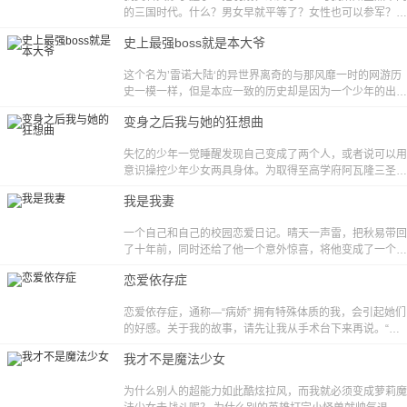
的三国时代。什么？男女早就平等了？女性也可以参军？你
和你和你和你，怎么都是女孩子啊！！在这个时代里，有着
史上最强boss就是本大爷
与正史截然不同的有趣故事！但或许这才是三国，这才是三
国正史！
这个名为’雷诺大陆‘的异世界离奇的与那风靡一时的网游历
史一模一样，但是本应一致的历史却是因为一个少年的出现
而产生了偏差。这到底是现实？还是游戏？二者的界限已经
变身之后我与她的狂想曲
模糊不清，少年只知道为了守护重要之人，他必须战斗下
去……
失忆的少年一觉睡醒发现自己变成了两个人，或者说可以用
意识操控少年少女两具身体。为取得至高学府阿瓦隆三圣器
其中有一件，唤醒自己的失去记忆而四处奔波，但时运却一
我是我妻
直很倒霉……
一个自己和自己的校园恋爱日记。晴天一声雷，把秋易带回
了十年前，同时还给了他一个意外惊喜，将他变成了一个富
家大小姐——叶雯，可是这个世界的秋易并没有因此而消
恋爱依存症
失，还成了自己的同学。奇幻的恋爱就此展开。
恋爱依存症，通称—“病娇” 拥有特殊体质的我，会引起她们
的好感。关于我的故事，请先让我从手术台下来再说。“不
会让你逃走的” “你是我的” “不会把你交给任何人！” “死都要
我才不是魔法少女
在一起，一定哦！” 少女的话语，还回荡在我的耳边。
为什么别人的超能力如此酷炫拉风，而我就必须变成萝莉魔