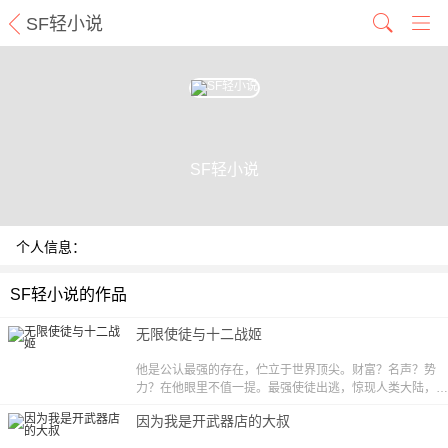
SF轻小说
SF轻小说
个人信息：
SF轻小说的作品
无限使徒与十二战姬
他是公认最强的存在，伫立于世界顶尖。财富？名声？势
力？在他眼里不值一提。最强使徒出逃，惊现人类大陆，原
因竟是——“不要误会！老子是来找未来老婆的！”没错，这
因为我是开武器店的大叔
是一个关于史上最强单身狗找老婆的故事。