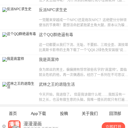
法少女去战斗呢？ 为什么别的英雄打完小怪兽就帅气退
场，而我却还要想办法躲开脑残粉的围追堵截？ 而且，为
反派NPC求生史
什么我越当超级英雄越穷啊！？这魔法少女，老子不当了！
一觉醒来穿越成一个NPC!还是炮灰NPC？这绝壁分分钟领
便当的节奏啊！要想活命赶紧抱紧主角大腿，原本以为躲过
了“觊觎小师妹美色被废修为后遭惨手”的命运，什么？我竟
这个QQ群绝逼有毒
然是个反派BOSS?!嘤嘤嘤，我要回家！
这一切都要从我们下流、无耻、不要脸、三观全歪、演技堪
比奥斯卡影帝的主角下载了一个“QQ8.2绿色免安装版”说
起。从那以后（他/她）的人生就更加不平凡了， 在暗世界
我是高富帅
哪怕仅仅玩躲猫猫这种游戏也是会死人的、
身为屌丝的男主，偏偏拥有惊世骇俗名字的“高富帅”。面临
就业危机的他，再一次偶遇后，经历了一系列在不可思议的
奇妙事件，命运的齿轮悄然转动，平民也能挑战权力的顶
武林之王的退隐生活
点，向着人生巅峰不断蜕变吧。
今天开始，我退隐了。 但是我该做什么呢……我既没有一
技之长，也没有做生意的头脑，我唯一擅长的就只有打遍天
下无敌手而已。 真苦恼啊……
首页
App下载
投稿
关于我们
回顶部
漫漫漫画
立即打开
苏ICP备12028084号-11