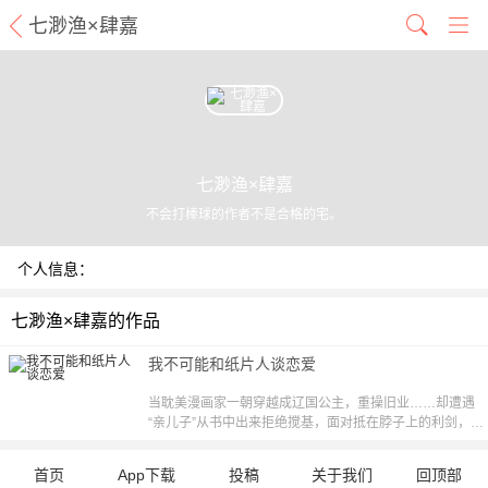
七渺渔×肆嘉
七渺渔×肆嘉
不会打棒球的作者不是合格的宅。
个人信息：
七渺渔×肆嘉的作品
我不可能和纸片人谈恋爱
当耽美漫画家一朝穿越成辽国公主，重操旧业……却遭遇
“亲儿子”从书中出来拒绝搅基，面对抵在脖子上的利剑，她
是屈服还是反抗？而且笔下的剧情已经不受自己的控制，幕
后操纵一切的神秘人到底是谁?!【责编：慕容戳】
首页
App下载
投稿
关于我们
回顶部