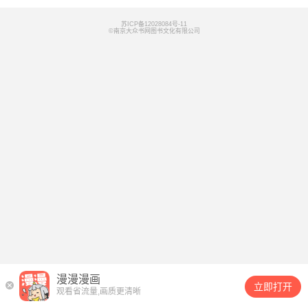
苏ICP备12028084号-11
©南京大众书网图书文化有限公司
漫漫漫画
立即打开
观看省流量,画质更清晰