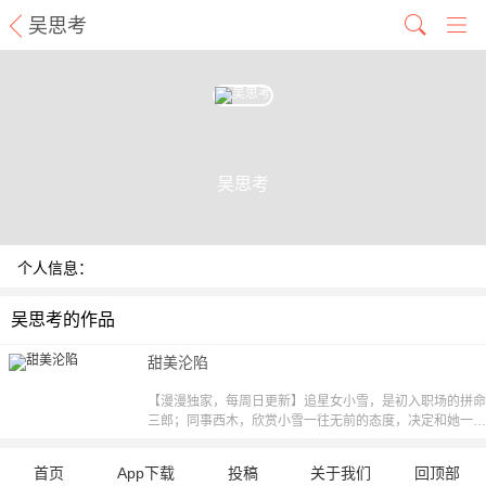
吴思考
吴思考
个人信息：
吴思考的作品
甜美沦陷
【漫漫独家，每周日更新】追星女小雪，是初入职场的拼命
三郎；同事西木，欣赏小雪一往无前的态度，决定和她一起
搭档拼事业。越走越近的两个人，因为一次次的误会解开，
彼此逐渐被对方吸引……
首页
App下载
投稿
关于我们
回顶部