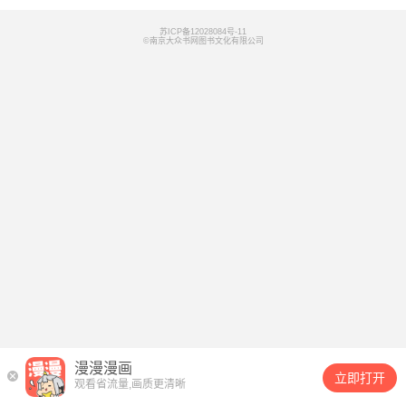
苏ICP备12028084号-11
©南京大众书网图书文化有限公司
漫漫漫画
立即打开
观看省流量,画质更清晰