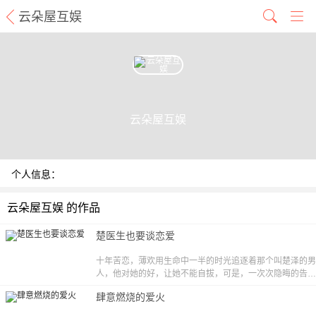
云朵屋互娱
云朵屋互娱
个人信息：
云朵屋互娱 的作品
楚医生也要谈恋爱
十年苦恋，薄欢用生命中一半的时光追逐着那个叫楚泽的男
人，他对她的好，让她不能自拔，可是，一次次隐晦的告白
换来的，都是冷静的拒绝。 等她终于下定决心不再纠缠的
肆意燃烧的爱火
时候，楚泽才后知后觉的发现，他的生命里没有了那个丫头
的存在，居然变得那么苍白。 鼓起勇气，楚医生决定，好