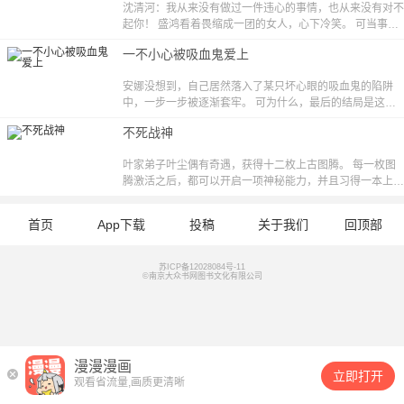
沈清河：我从来没有做过一件违心的事情，也从来没有对不
好的谈一场恋爱，好好的宠爱他的丫头。
起你！ 盛鸿看着畏缩成一团的女人，心下冷笑。 可当事情
真相揭露，盛鸿痛苦地双眼猩红：清河，再给我一次机会！
一不小心被吸血鬼爱上
沈清河悲伤地看着他，又释然的笑了，你可想过自己有这样
一天？
安娜没想到，自己居然落入了某只坏心眼的吸血鬼的陷阱
中，一步一步被逐渐套牢。 可为什么，最后的结局是这样
的？一切都是安排好的那么，又是谁安排的？是那只傻白吸
不死战神
血鬼？那本预言书？还是—— 你！
叶家弟子叶尘偶有奇遇，获得十二枚上古图腾。 每一枚图
腾激活之后，都可以开启一项神秘能力，并且习得一本上古
武学。 从此以后，叶尘将不再是一名碌碌无为的外门弟
子，而是一跃崛起，名扬天下，成为妖孽一般的存在。 斩
首页
App下载
投稿
关于我们
回顶部
上古妖兽、夺无上重宝。 入惊险秘境，战绝世强者。 一段
精彩纷呈的强者之路，尽在不死战神！
苏ICP备12028084号-11
©南京大众书网图书文化有限公司
漫漫漫画
立即打开
观看省流量,画质更清晰