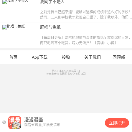
我同学不是人
之前觉得自己超幸运！能够以这样的成绩来这么好的学校！
然而……来到学校我才发现自己错了，除了我以外，他们都
不是人啊TAT
肥喵与兔纸
【每周日更新】爱吃的肥喵与温柔的兔纸间软绵绵的日常，
两只毛茸茸小吃货，萌力无法挡！【责编：小藏】
首页
App下载
投稿
关于我们
回顶部
苏ICP备12028084号-11
©南京大众书网图书文化有限公司
漫漫漫画
立即打开
观看省流量,画质更清晰