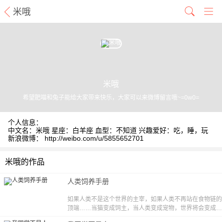
米哦
米哦
希望肥喵和兔子能给大家带来快乐，大家可以来微博留言哦~=0w0=
个人信息：
中文名：米哦 星座：白羊座 血型：不知道 兴趣爱好：吃，睡，玩
新浪微博： http://weibo.com/u/5855652701
米哦的作品
人类饲养手册
如果人类不是这个世界的主宰，如果人类不再站在食物链的
顶端……当猫变成饲主，当人类变成宠物，世界将会变成怎
样呢？［漫漫漫画独家，逢周日更新，责编：小藏］