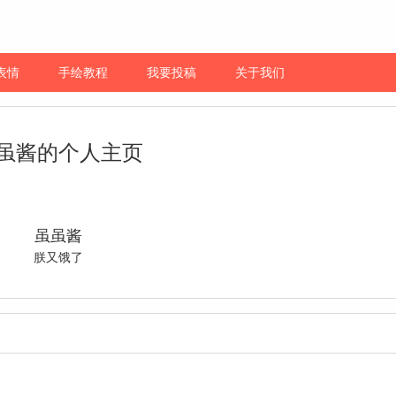
表情
手绘教程
我要投稿
关于我们
虽酱的个人主页
虽虽酱
朕又饿了