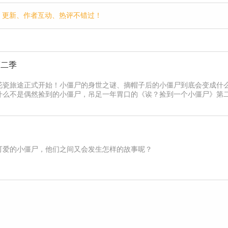
p，更新、作者互动、热评不错过！
第二季
花瓷旅途正式开始！小僵尸的身世之谜、摘帽子后的小僵尸到底会变成什
什么不是偶然捡到的小僵尸，吊足一年胃口的《诶？捡到一个小僵尸》第
可爱的小僵尸，他们之间又会发生怎样的故事呢？