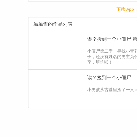
下载 Ap
虽虽酱的作品列表
诶？捡到一个小僵尸 
小僵尸第二季！寻找小青
子，还没有姓名的男主为
季，填坑啦！
诶？捡到一个小僵尸
小男孩从古墓里捡了一只