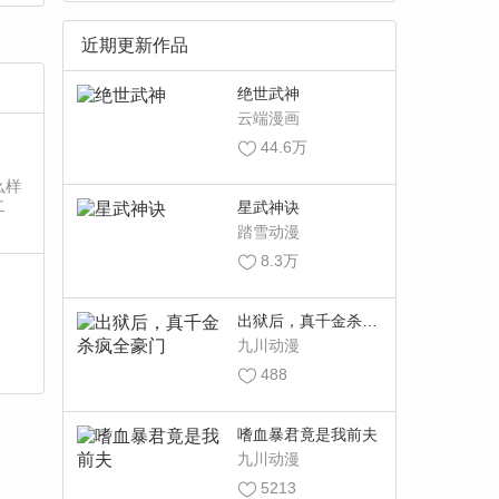
近期更新作品
绝世武神
云端漫画
44.6万
么样
二
星武神诀
踏雪动漫
8.3万
出狱后，真千金杀疯
全豪门
九川动漫
488
嗜血暴君竟是我前夫
九川动漫
5213