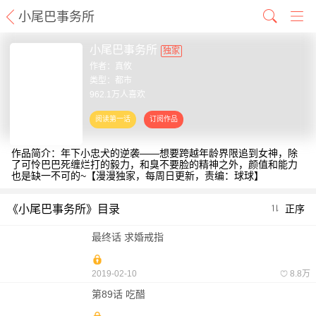
小尾巴事务所
小尾巴事务所
独家
作者：
真攸
类型：都市
962.1万人喜欢
作品简介：年下小忠犬的逆袭——想要跨越年龄界限追到女神，除
了可怜巴巴死缠烂打的毅力，和臭不要脸的精神之外，颜值和能力
也是缺一不可的~【漫漫独家，每周日更新，责编：球球】
《小尾巴事务所》目录
正序
最终话 求婚戒指
2019-02-10
8.8万
第89话 吃醋