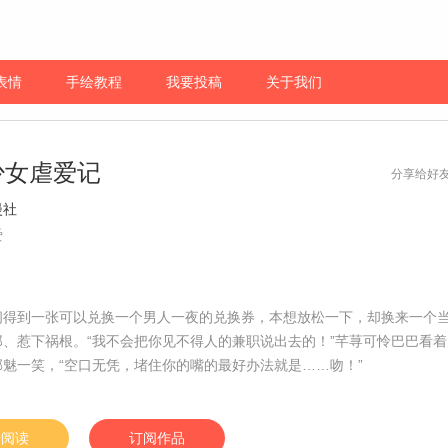
表情
手绘教程
我要投稿
关于我们
少女虐爱记
分享给好
漫社
爱
间得到一张可以兑换一个男人一夜的兑换券，本想放松一下，却换来一个
郎、惹下祸根。“我不会把你见不得人的兼职说出去的！”芊荨可怜巴巴看着
邪魅一笑，“空口无凭，堵住你的嘴的最好办法就是……吻！”
始阅读
订阅作品