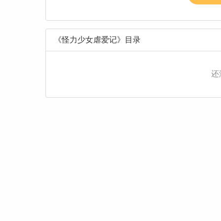
《怪力少女虐爱记》目录
还