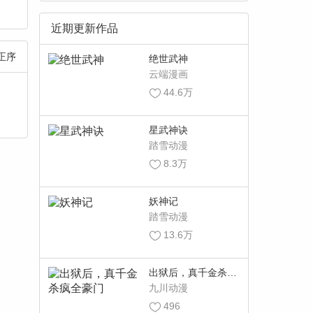
近期更新作品
正序
绝世武神
云端漫画
44.6万
星武神诀
踏雪动漫
8.3万
妖神记
踏雪动漫
13.6万
出狱后，真千金杀疯
全豪门
九川动漫
496