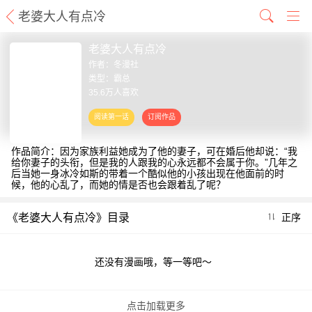
老婆大人有点冷
老婆大人有点冷
作者：
冬漫社
类型：霸总
35.6万人喜欢
作品简介：因为家族利益她成为了他的妻子，可在婚后他却说：“我
给你妻子的头衔，但是我的人跟我的心永远都不会属于你。”几年之
后当她一身冰冷如斯的带着一个酷似他的小孩出现在他面前的时
候，他的心乱了，而她的情是否也会跟着乱了呢？
《老婆大人有点冷》目录
正序
还没有漫画哦，等一等吧～
点击加载更多