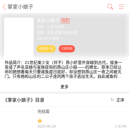
掌家小娘子
掌家小娘子
独家
作者：
三足乌文化
类型：古风,恋爱,穿越,女频
164.8万人喜欢
作品简介：21世纪美少女（并不）燕小虾意外穿越到古代，摇身一
变成了声名显赫与皇族挂钩的燕山庄小姐——的婢女。原本已经认
命的她想着每天只要咸鱼度日就好，却没想到燕山庄一夜之间被灭
门。只有她和山庄的二公子连同两个孩子逃出生天。自此咸鱼的野
望彻底破灭，她不得不含泪肩负起赚钱养家的重担。
《掌家小娘子》目录
正序
完结篇
2020-06-28
6740