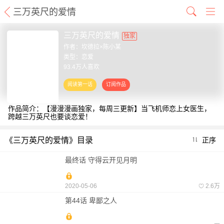
三万英尺的爱情
三万英尺的爱情
独家
作者：
坎德拉×陈小某
类型：恋爱
93.4万人喜欢
作品简介：【漫漫漫画独家，每周三更新】当飞机师恋上女医生，
跨越三万英尺也要谈恋爱！
《三万英尺的爱情》目录
正序
最终话 守得云开见月明
2020-05-06
2.6万
第44话 卑鄙之人