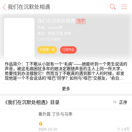
我们在沉默处相遇
我们在沉默处相遇
独家
作者：
Linsan胖
类型：校园,恋爱,女频
129.2万人喜欢
作品简介：丁不眠从小就有一个“毛病”——她能听到一个男生说话的
声音，被这毛病困扰多年的她决定跟随声音的主人上同一所大学，
势要找到办法摆脱它！然而当丁不眠真的遇到那个人的时候，却发
现他是一个不会说话的“哑巴”同学？如何与“哑巴”交朋友，“俞白同
学，接招吧！”【责编：阿丁】
《我们在沉默处相遇》目录
正序
番外篇 丁乐与马季
2020-10-10
1.8万