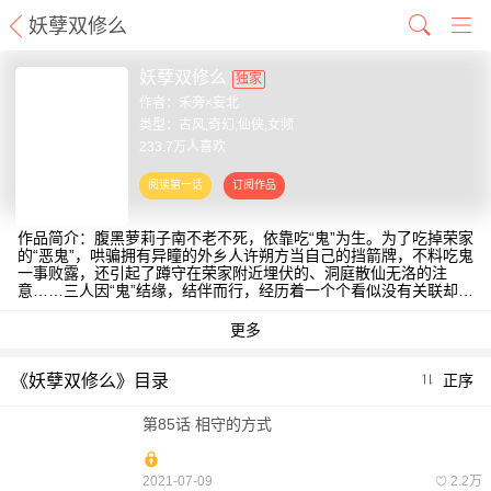
妖孽双修么
妖孽双修么
独家
作者：
禾旁×妄北
类型：古风,奇幻,仙侠,女频
233.7万人喜欢
作品简介：腹黑萝莉子南不老不死，依靠吃“鬼”为生。为了吃掉荣家
的“恶鬼”，哄骗拥有异瞳的外乡人许朔方当自己的挡箭牌，不料吃鬼
一事败露，还引起了蹲守在荣家附近埋伏的、洞庭散仙无洛的注
意……三人因“鬼”结缘，结伴而行，经历着一个个看似没有关联却暗
藏玄机的除“鬼”、吃“鬼”事件，而三人也在爱欲的选择、阴谋阳谋中
越陷越深……【责编：小藏】
《妖孽双修么》目录
正序
第85话 相守的方式
2021-07-09
2.2万