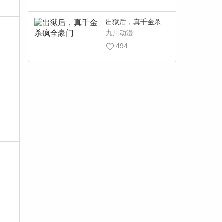
出狱后，真千金杀疯
全豪门
九川动漫
494