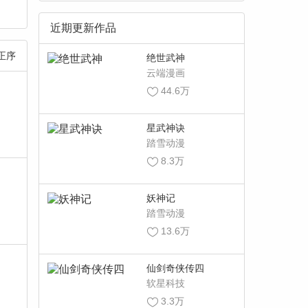
近期更新作品
正序
绝世武神
云端漫画
44.6万
星武神诀
踏雪动漫
8.3万
妖神记
踏雪动漫
13.6万
仙剑奇侠传四
软星科技
3.3万