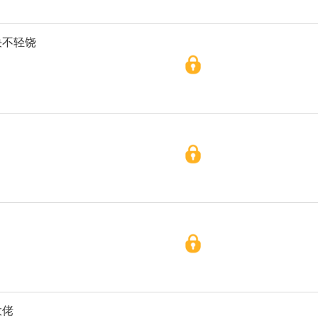
决不轻饶
大佬