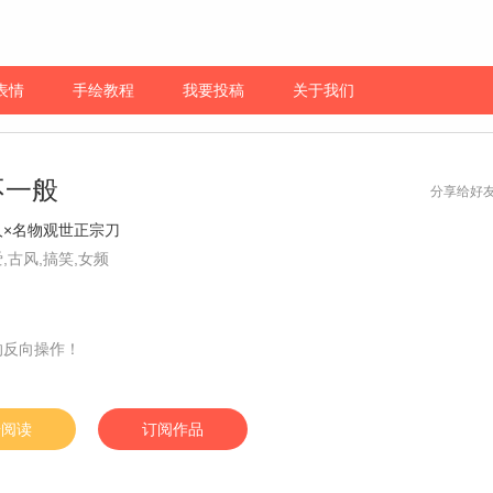
表情
手绘教程
我要投稿
关于我们
不一般
分享给好
人×名物观世正宗刀
,古风,搞笑,女频
的反向操作！
始阅读
订阅作品