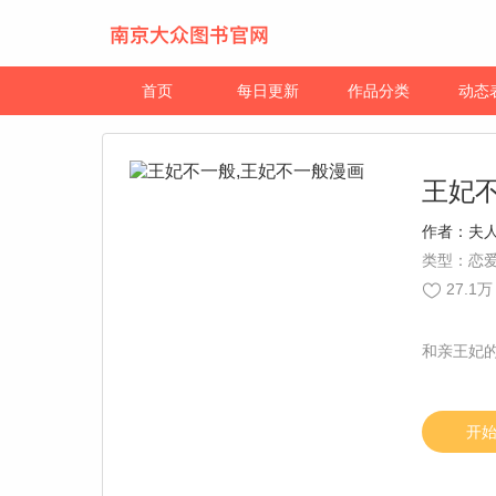
首页
每日更新
作品分类
动态
王妃
作者：
夫
类型：恋爱
27.1万
和亲王妃
开