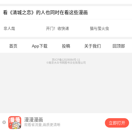
看《清城之恋》的人也同时在看这些漫画
非人哉
开门！收快递
猫与萤火虫
首页
App下载
投稿
关于我们
回顶部
苏ICP备12028084号-11
©南京大众书网图书文化有限公司
漫漫漫画
立即打开
观看省流量,画质更清晰