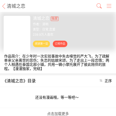
清城之恋
清城之恋
独家
作者：
清明
类型：日常,恋爱
239.9万人喜欢
作品简介：在少年时一次实验事故中失去嗅觉的严大飞，为了疏解
单亲父亲离世的悲伤；失恋的姑娘宋颂，为了走出上一段恋情；两
个人相遇在泰国北部小镇，共用一辆小摩托展开了彼此陪伴的旅
程。【漫漫独家，完结】
《清城之恋》目录
正序
还没有漫画哦，等一等吧～
点击加载更多