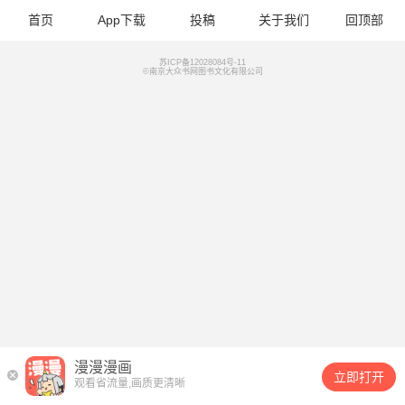
首页
App下载
投稿
关于我们
回顶部
苏ICP备12028084号-11
©南京大众书网图书文化有限公司
漫漫漫画
立即打开
观看省流量,画质更清晰