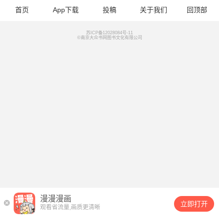
首页
App下载
投稿
关于我们
回顶部
苏ICP备12028084号-11
©南京大众书网图书文化有限公司
漫漫漫画
立即打开
观看省流量,画质更清晰