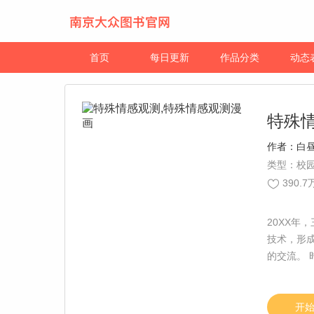
首页
每日更新
作品分类
动态
特殊
作者：
白
类型：校园
390.7
20XX年
技术，形
的交流。
学第一天
责编：小藏
开