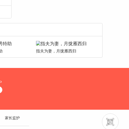
助
指夫为妻，月拢雁西归
P
家长监护