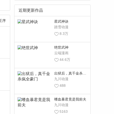
近期更新作品
正序
星武神诀
踏雪动漫
8.3万
绝世武神
云端漫画
44.6万
出狱后，真千金杀疯
全豪门
九川动漫
488
嗜血暴君竟是我前夫
九川动漫
5163