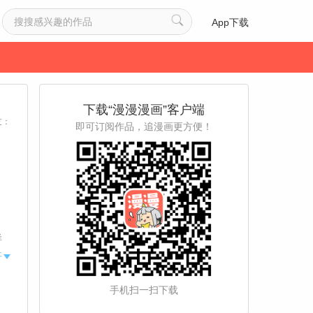
App下载
下载“漫漫漫画”客户端
友：
即可订阅作品，追漫画更方便！
）
样
入
开
，
手机扫一扫下载