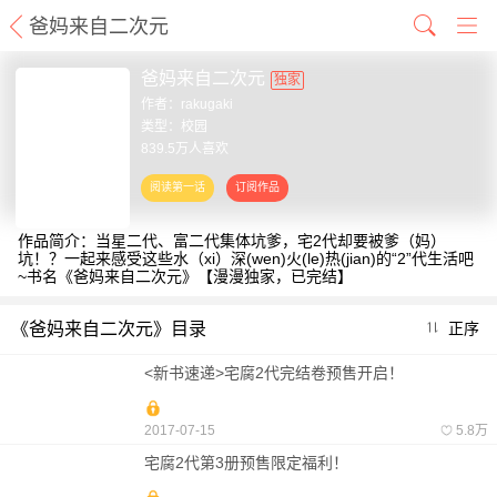
爸妈来自二次元
爸妈来自二次元
独家
作者：
rakugaki
类型：校园
839.5万人喜欢
作品简介：当星二代、富二代集体坑爹，宅2代却要被爹（妈）
坑！？一起来感受这些水（xi）深(wen)火(le)热(jian)的“2”代生活吧
~书名《爸妈来自二次元》【漫漫独家，已完结】
《爸妈来自二次元》目录
正序
<新书速递>宅腐2代完结卷预售开启！
2017-07-15
5.8万
宅腐2代第3册预售限定福利！