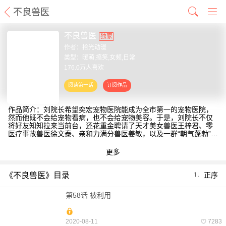
不良兽医
不良兽医
独家
作者：
拾光动漫
类型：暖萌,搞笑,女频,日常
176.0万人喜欢
作品简介：刘院长希望奕宏宠物医院能成为全市第一的宠物医院，
然而他既不会给宠物看病，也不会给宠物美容。于是，刘院长不仅
将好友知知拉来当前台，还花重金聘请了天才美女兽医王梓君、零
医疗事故兽医徐文泰、亲和力满分兽医姜敏，以及一群“朝气蓬勃”的
兽医助理，然而，在这些殊荣之下，这群兽医的真实面目却是“不
良”！随后，刘院长被人爆出惊天黑历史，为了还原事实真相，拯救
医院口碑，不着调的员工们都联合起来，各自发力最后证明了院长
的清白，也使医院成功的渡过了危机，如愿成为全市第一的宠物医
院。【责编：阿丁】外冷内热兽医x神经大条兽医
《不良兽医》目录
正序
第58话 被利用
2020-08-11
7283