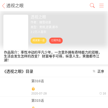
透视之眼
透视之眼
作者：
踏雪动漫
类型：男频,逆袭,都市
2.2万人喜欢
作品简介：率性冲动的平凡少年，一次意外拥有奇特能力的双眼，
生活会发生怎样的改变？ 财富唾手可得，纵意人生，笑傲都市江
湖！
《透视之眼》目录
正序
第316话
2020-07-28
16
第315话