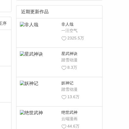
近期更新作品
正序
非人哉
一汪空气
2325.5万
星武神诀
踏雪动漫
8.3万
妖神记
踏雪动漫
13.6万
绝世武神
云端漫画
44.6万