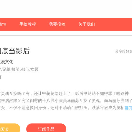
表情
手绘教程
我要投稿
关于我们
圈底当影后
分享给好
蕴漫文化
,穿越,搞笑,都市,女频
万
有灵魂互换吗？有，还让甲萌萌给赶上了！影后甲萌萌不知得罪了哪路神
醒来居然跟又穷又倒霉的十八线小演员马丽苏互换了灵魂。而马丽苏尝到
甜头，不仅不愿意换回身份，还对甲萌萌百般打压。跌落谷底成为笑柄的
展
何逆流而上，重回巅峰？【责编：Echo】
始阅读
订阅作品