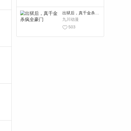
出狱后，真千金杀疯
全豪门
九川动漫
503