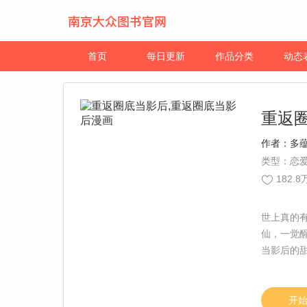
首页
每日更新
作品分类
动态
重返
作者：
多
类型：恋爱
182.8
世上真的
仙，一觉
当影后的
萌萌，该如
开