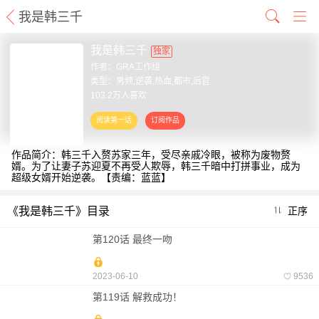
我是韩三千
我是韩三千
独家
作者：
GRA工作组
类型：男频,逆袭,热血,都市,后宫
103.2万人喜欢
作品简介：韩三千入赘苏家三年，受尽亲戚冷眼，被称为废物赘
婿。为了让妻子苏迎夏不再受人欺辱，韩三千暗中打拼事业，成为
超级女婿开始逆袭。【责编：蓝蓝】
《我是韩三千》目录
正序
第120话 最终一吻
2023-06-10
9536
第119话 解救成功！