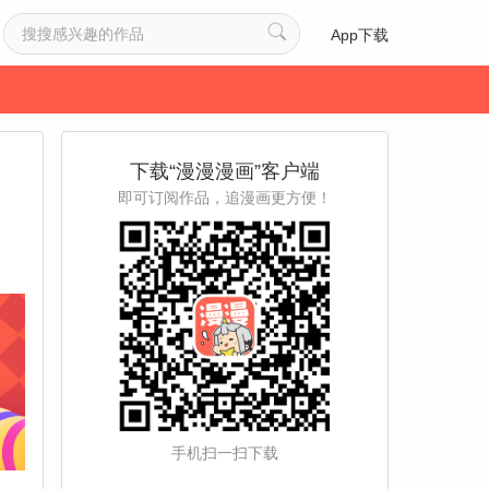
App下载
下载“漫漫漫画”客户端
即可订阅作品，追漫画更方便！
手机扫一扫下载