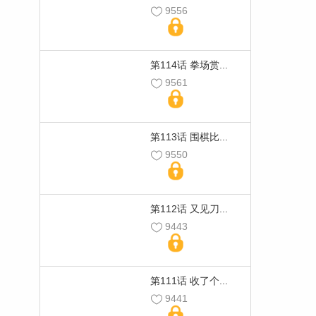
9556
第114话 拳场赏...
9561
第113话 围棋比...
9550
第112话 又见刀...
9443
第111话 收了个...
9441