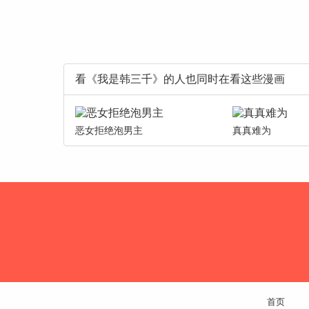
看《我是韩三千》的人也同时在看这些漫画
恶女拒绝泡男主
真真难为
首页