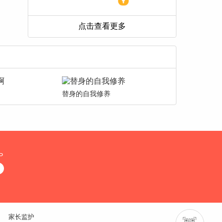
替身的自我修养
P
家长监护