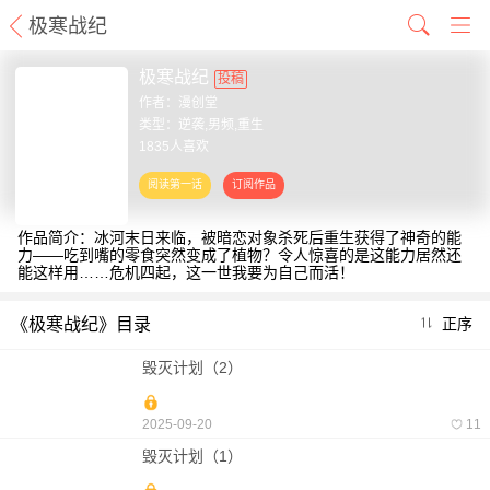
极寒战纪
极寒战纪
投稿
作者：
漫创堂
类型：逆袭,男频,重生
1835人喜欢
作品简介：冰河末日来临，被暗恋对象杀死后重生获得了神奇的能
力——吃到嘴的零食突然变成了植物？令人惊喜的是这能力居然还
能这样用……危机四起，这一世我要为自己而活！
《极寒战纪》目录
正序
毁灭计划（2）
2025-09-20
11
毁灭计划（1）