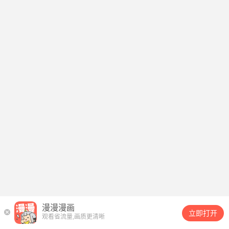
漫漫漫画
立即打开
观看省流量,画质更清晰