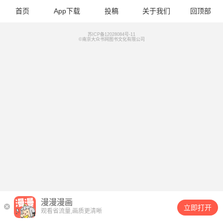
首页
App下载
投稿
关于我们
回顶部
苏ICP备12028084号-11
©南京大众书网图书文化有限公司
漫漫漫画
立即打开
观看省流量,画质更清晰