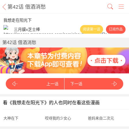
第42话 借酒消愁
我想走在阳光下
三月貘x芝士棒
阅读第一话
订阅作品
第42话 借酒消愁
上一话
下一话
看《我想走在阳光下》的人也同时在看这些漫画
大神在下
哎呀我的少女心
爸妈来自二次元