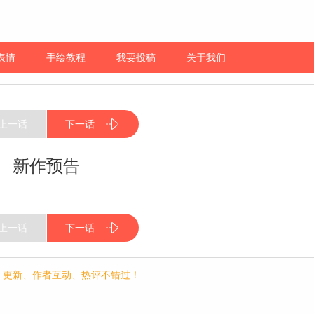
表情
手绘教程
我要投稿
关于我们
上一话
下一话
新作预告
上一话
下一话
p，更新、作者互动、热评不错过！