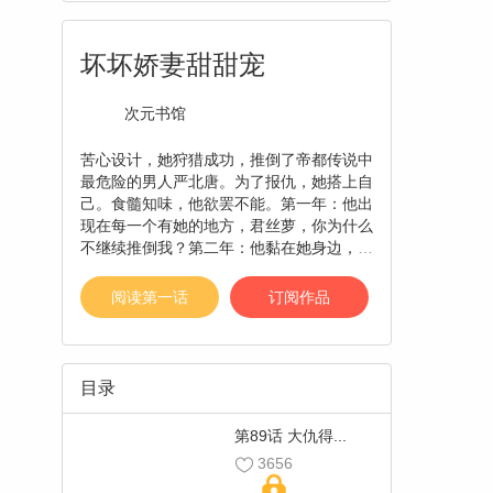
坏坏娇妻甜甜宠
次元书馆
苦心设计，她狩猎成功，推倒了帝都传说中
最危险的男人严北唐。为了报仇，她搭上自
己。食髓知味，他欲罢不能。第一年：他出
现在每一个有她的地方，君丝萝，你为什么
不继续推倒我？第二年：他黏在她身边，君
丝萝，你打算什么时候嫁给我？第三年：他
跪在她面前，君丝萝，你嫁我，我帮你虐
阅读第一话
订阅作品
渣！……......“严北唐，你真是够了！”
目录
第89话 大仇得...
3656