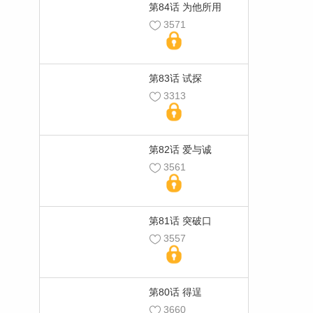
第84话 为他所用
3571
第83话 试探
3313
第82话 爱与诚
3561
第81话 突破口
3557
第80话 得逞
3660