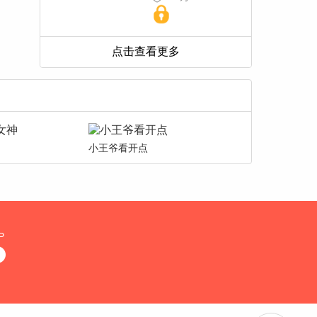
小王爷看开点
P