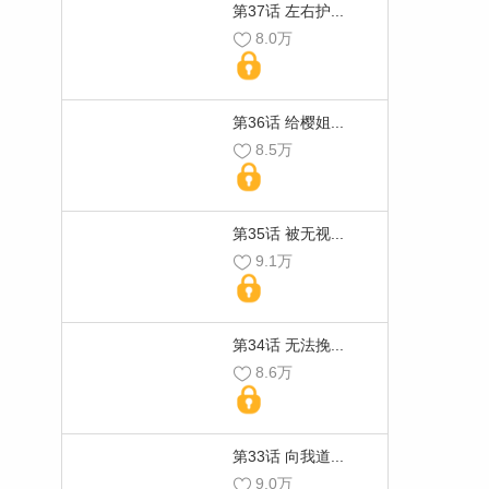
第37话 左右护...
8.0万
第36话 给樱姐...
8.5万
第35话 被无视...
9.1万
第34话 无法挽...
8.6万
第33话 向我道...
9.0万