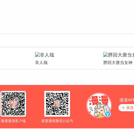
非人哉
胖回大唐当女神
漫漫AP
漫漫漫画客户端
漫漫漫画微信公众号