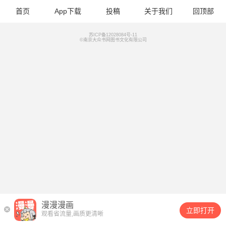
首页
App下载
投稿
关于我们
回顶部
苏ICP备12028084号-11
©南京大众书网图书文化有限公司
漫漫漫画
立即打开
观看省流量,画质更清晰