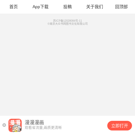
首页
App下载
投稿
关于我们
回顶部
苏ICP备12028084号-11
©南京大众书网图书文化有限公司
漫漫漫画
立即打开
观看省流量,画质更清晰