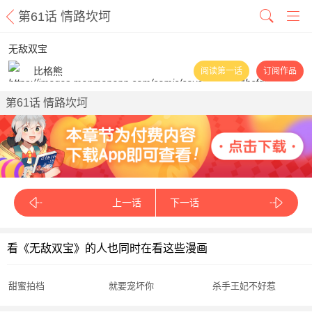
第61话 情路坎坷
无敌双宝
比格熊
阅读第一话
订阅作品
第61话 情路坎坷
上一话
下一话
看《无敌双宝》的人也同时在看这些漫画
甜蜜拍档
就要宠坏你
杀手王妃不好惹