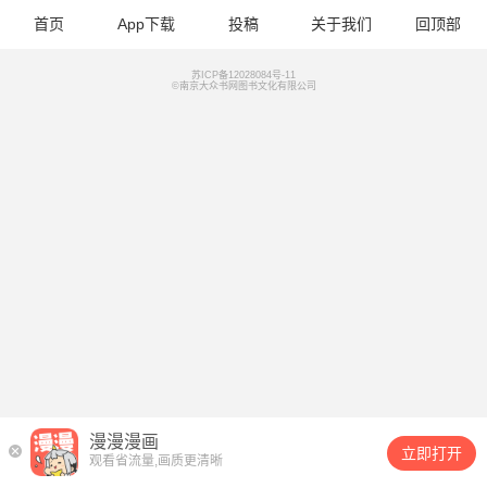
首页
App下载
投稿
关于我们
回顶部
苏ICP备12028084号-11
©南京大众书网图书文化有限公司
漫漫漫画
立即打开
观看省流量,画质更清晰