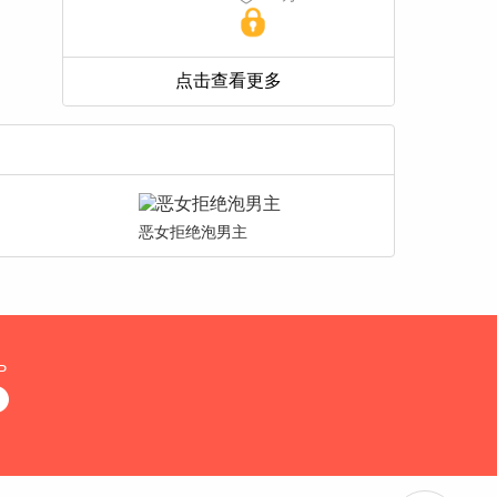
恶女拒绝泡男主
P