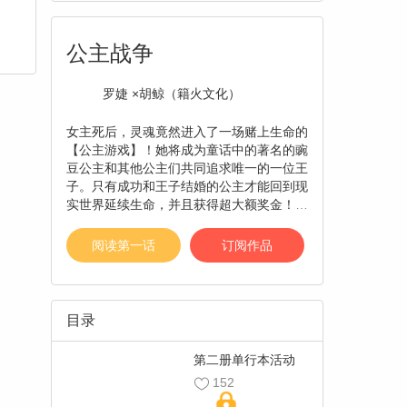
公主战争
罗婕 ×胡鲸（籍火文化）
女主死后，灵魂竟然进入了一场赌上生命的
【公主游戏】！她将成为童话中的著名的豌
豆公主和其他公主们共同追求唯一的一位王
子。只有成功和王子结婚的公主才能回到现
实世界延续生命，并且获得超大额奖金！她
该如何斗过强大的公主们俘获王子的芳心
呢？！【责编：慕容戳】
阅读第一话
订阅作品
目录
第二册单行本活动
152