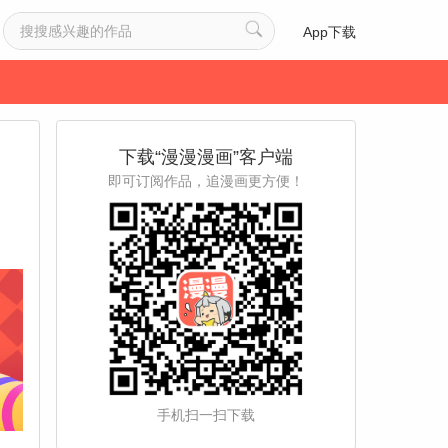
App下载
下载“漫漫漫画”客户端
即可订阅作品，追漫画更方便！
手机扫一扫下载