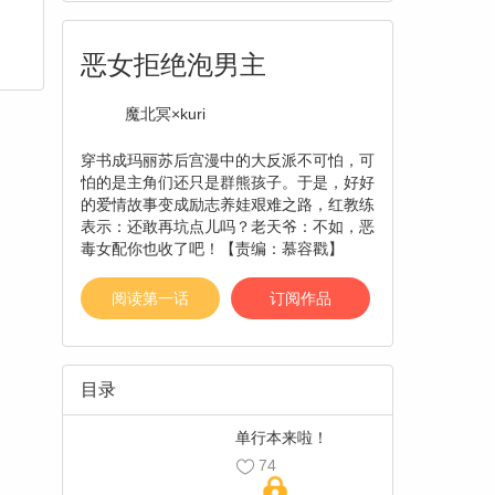
恶女拒绝泡男主
魔北冥×kuri
穿书成玛丽苏后宫漫中的大反派不可怕，可
怕的是主角们还只是群熊孩子。于是，好好
的爱情故事变成励志养娃艰难之路，红教练
表示：还敢再坑点儿吗？老天爷：不如，恶
毒女配你也收了吧！【责编：慕容戳】
阅读第一话
订阅作品
目录
单行本来啦！
74