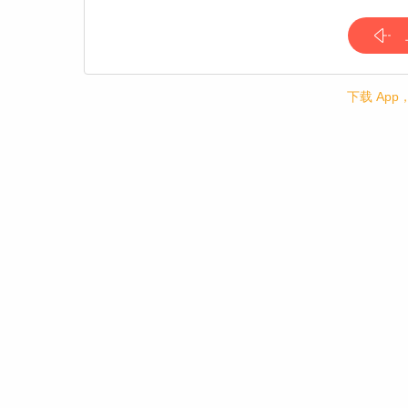
下载 Ap