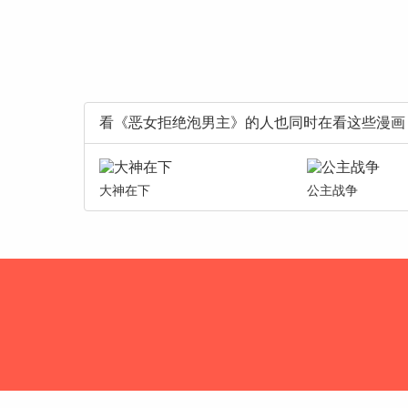
看《恶女拒绝泡男主》的人也同时在看这些漫画
大神在下
公主战争