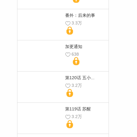
番外：后来的事
3.3万
加更通知
638
第120话 五小...
3.2万
第119话 苏醒
3.2万