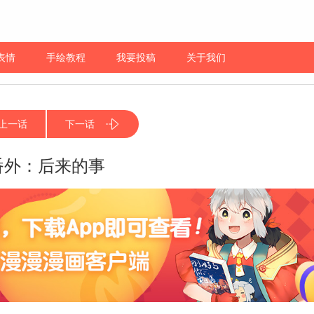
表情
手绘教程
我要投稿
关于我们
上一话
下一话
番外：后来的事