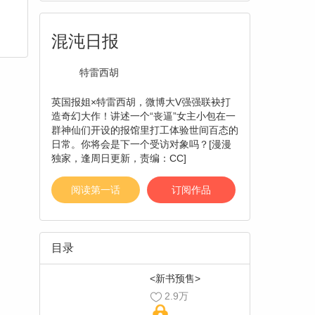
混沌日报
特雷西胡
英国报姐×特雷西胡，微博大V强强联袂打
造奇幻大作！讲述一个“丧逼”女主小包在一
群神仙们开设的报馆里打工体验世间百态的
日常。你将会是下一个受访对象吗？[漫漫
独家，逢周日更新，责编：CC]
阅读第一话
订阅作品
目录
<新书预售>
2.9万