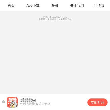
首页
App下载
投稿
关于我们
回顶部
苏ICP备12028084号-11
©南京大众书网图书文化有限公司
漫漫漫画
立即打开
观看省流量,画质更清晰