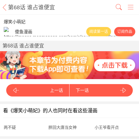
第68话 谁占谁便宜
爆笑小萌妃
傻鱼漫画
阅读第一话
订阅作品
第68话 谁占谁便宜
上一话
下一话
看《爆笑小萌妃》的人也同时在看这些漫画
两不疑
胖回大唐当女神
小王爷看开点