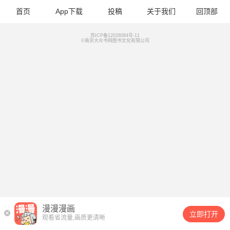
首页
App下载
投稿
关于我们
回顶部
苏ICP备12028084号-11
©南京大众书网图书文化有限公司
漫漫漫画
立即打开
观看省流量,画质更清晰