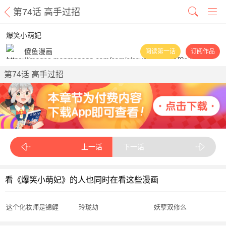
第74话 高手过招
爆笑小萌妃
傻鱼漫画
阅读第一话
订阅作品
第74话 高手过招
上一话
下一话
看《爆笑小萌妃》的人也同时在看这些漫画
这个化妆师是锦鲤
玲珑劫
妖孽双修么