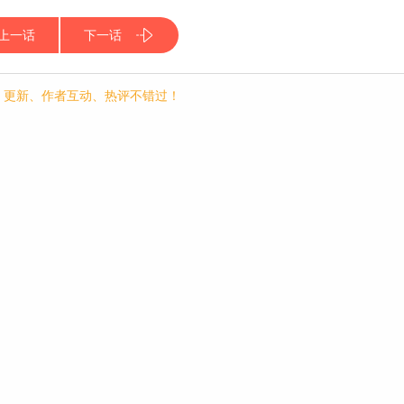
上一话
下一话
p，更新、作者互动、热评不错过！