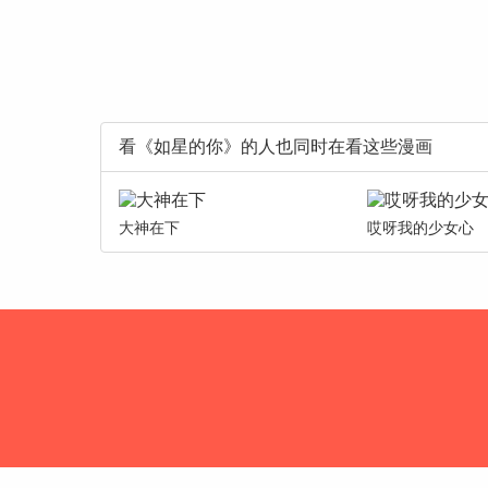
看《如星的你》的人也同时在看这些漫画
大神在下
哎呀我的少女心