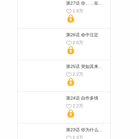
第27话 你……在...
1.9万
第26话 命中注定
2.0万
第25话 突如其来...
2.2万
第24话 自作多情
2.2万
第23话 你为什么...
2.3万