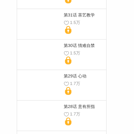
第31话 茶艺教学
1.5万
第30话 情难自禁
1.5万
第29话 心动
1.7万
第28话 意有所指
1.7万