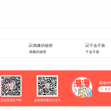
偶像的秘密
千金不换
漫漫AP
漫漫漫画客户端
漫漫漫画微信公众号