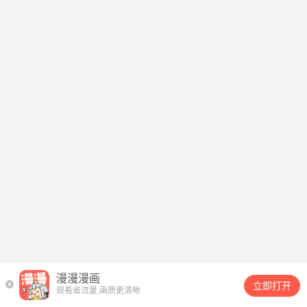
漫漫漫画
立即打开
观看省流量,画质更清晰