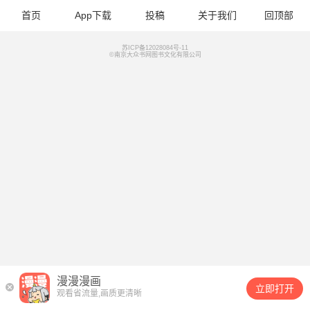
首页
App下载
投稿
关于我们
回顶部
苏ICP备12028084号-11
©南京大众书网图书文化有限公司
漫漫漫画
立即打开
观看省流量,画质更清晰